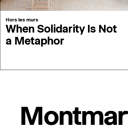
Hors les murs
When Solidarity Is Not
a Metaphor
Montmar