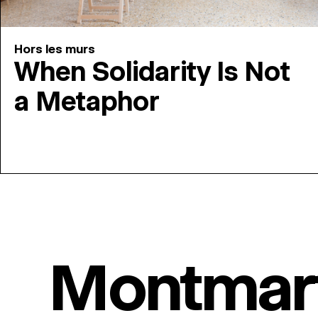
Hors les murs
When Solidarity Is Not
a Metaphor
Montmar