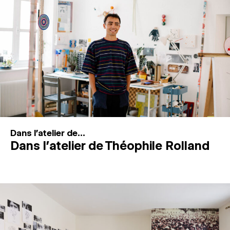
MAGAZINE
ESPACES DE PRATIQUE ARTISTIQUE
↓
Recherche
Connexion
↓
Dans l'atelier de...
Dans l’atelier de Théophile Rolland