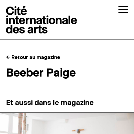
Skip to content
Togg
APPELS À CANDIDATURES
← Retour au magazine
LA CITÉ
↓
Beeber Paige
RÉSIDENCES
↓
ATELIERS OUVERTS
Et aussi dans le magazine
PROGRAMMATION