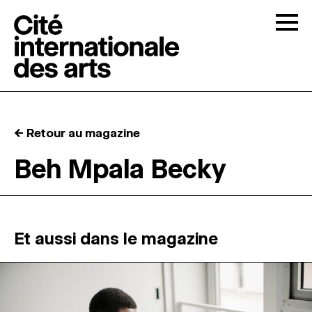
Skip to content
Togg
APPELS À CANDIDATURES
← Retour au magazine
LA CITÉ
↓
Beh Mpala Becky
RÉSIDENCES
↓
ATELIERS OUVERTS
Et aussi dans le magazine
PROGRAMMATION