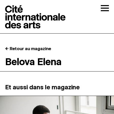
Skip to content
Togg
APPELS À CANDIDATURES
← Retour au magazine
LA CITÉ
↓
Belova Elena
RÉSIDENCES
↓
ATELIERS OUVERTS
Et aussi dans le magazine
PROGRAMMATION