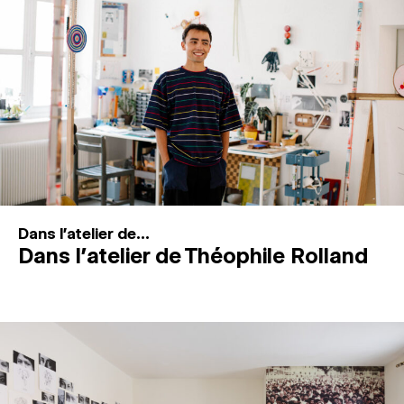
MAGAZINE
ESPACES DE PRATIQUE ARTISTIQUE
↓
Recherche
Connexion
↓
Dans l'atelier de...
Dans l’atelier de Théophile Rolland