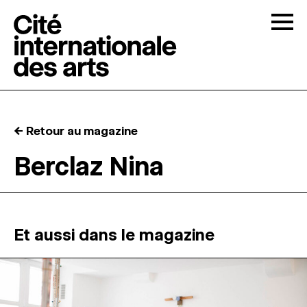
Skip to content
Togg
APPELS À CANDIDATURES
← Retour au magazine
LA CITÉ
↓
Berclaz Nina
RÉSIDENCES
↓
ATELIERS OUVERTS
Et aussi dans le magazine
PROGRAMMATION