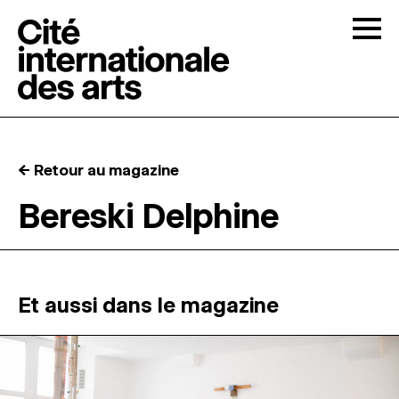
Skip to content
Togg
APPELS À CANDIDATURES
← Retour au magazine
LA CITÉ
↓
Bereski Delphine
RÉSIDENCES
↓
ATELIERS OUVERTS
Et aussi dans le magazine
PROGRAMMATION