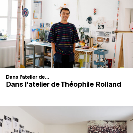
MAGAZINE
ESPACES DE PRATIQUE ARTISTIQUE
↓
Recherche
Connexion
↓
Dans l'atelier de...
Dans l’atelier de Théophile Rolland