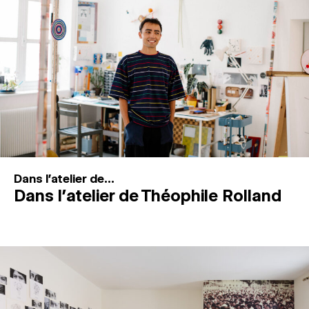
MAGAZINE
ESPACES DE PRATIQUE ARTISTIQUE
↓
Recherche
Connexion
↓
Dans l'atelier de...
Dans l’atelier de Théophile Rolland