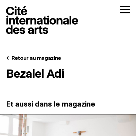
Skip to content
Togg
APPELS À CANDIDATURES
← Retour au magazine
LA CITÉ
↓
Bezalel Adi
RÉSIDENCES
↓
ATELIERS OUVERTS
Et aussi dans le magazine
PROGRAMMATION