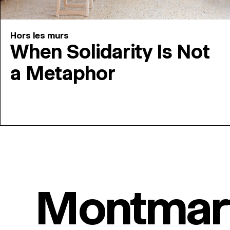
Hors les murs
When Solidarity Is Not
a Metaphor
Montmar