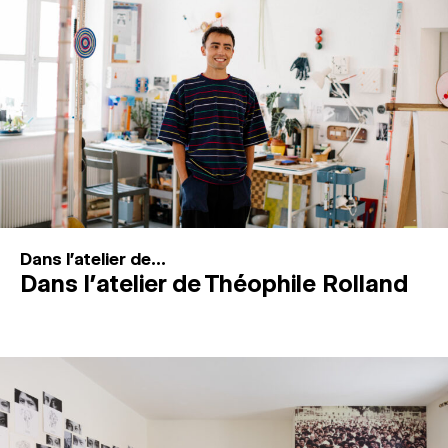
MAGAZINE
ESPACES DE PRATIQUE ARTISTIQUE
↓
Recherche
Connexion
↓
Dans l'atelier de...
Dans l’atelier de Théophile Rolland