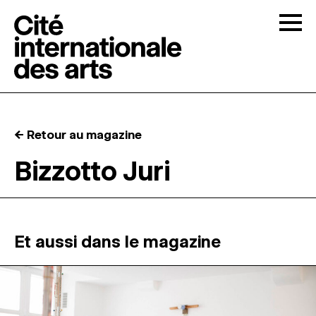
Skip to content
Togg
APPELS À CANDIDATURES
← Retour au magazine
LA CITÉ
↓
Bizzotto Juri
RÉSIDENCES
↓
ATELIERS OUVERTS
Et aussi dans le magazine
PROGRAMMATION