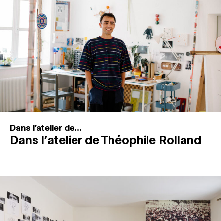
MAGAZINE
ESPACES DE PRATIQUE ARTISTIQUE
↓
Recherche
Connexion
↓
Dans l'atelier de...
Dans l’atelier de Théophile Rolland