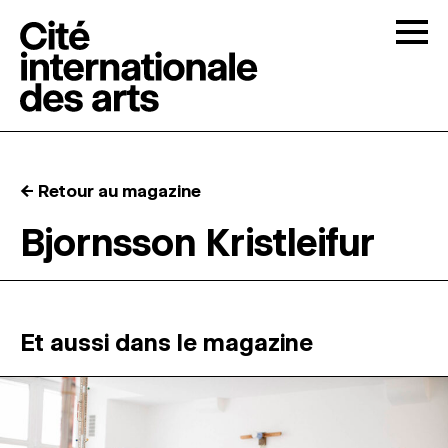
Skip to content
Togg
APPELS À CANDIDATURES
← Retour au magazine
LA CITÉ
↓
Bjornsson Kristleifur
RÉSIDENCES
↓
ATELIERS OUVERTS
Et aussi dans le magazine
PROGRAMMATION