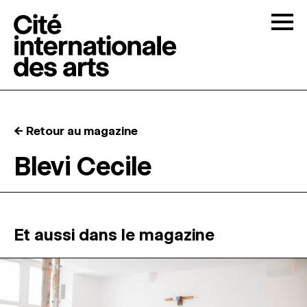
Skip to content
Togg
APPELS À CANDIDATURES
← Retour au magazine
LA CITÉ
↓
Blevi Cecile
RÉSIDENCES
↓
ATELIERS OUVERTS
Et aussi dans le magazine
PROGRAMMATION