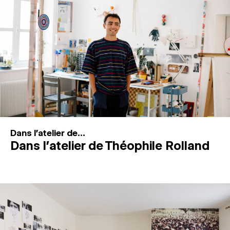
MAGAZINE
ESPACES DE PRATIQUE ARTISTIQUE
↓
Recherche
Connexion
↓
Dans l'atelier de...
Dans l’atelier de Théophile Rolland