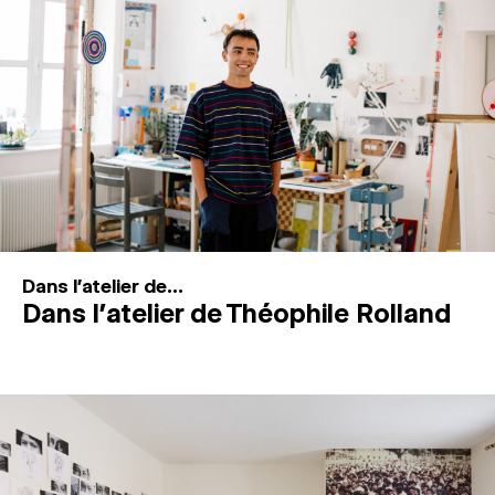
MAGAZINE
ESPACES DE PRATIQUE ARTISTIQUE
↓
Recherche
Connexion
↓
Dans l'atelier de...
Dans l’atelier de Théophile Rolland