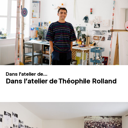
MAGAZINE
ESPACES DE PRATIQUE ARTISTIQUE
↓
Recherche
Connexion
↓
Dans l'atelier de...
Dans l’atelier de Théophile Rolland