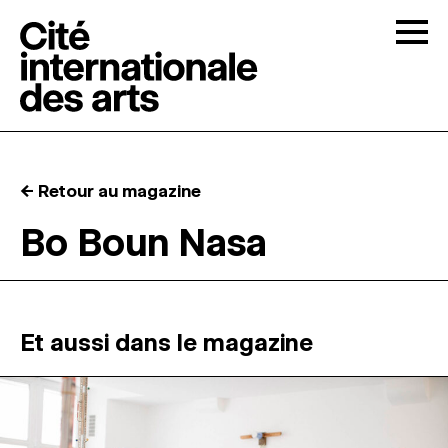
Skip to content
Togg
APPELS À CANDIDATURES
← Retour au magazine
LA CITÉ
↓
Bo Boun Nasa
RÉSIDENCES
↓
ATELIERS OUVERTS
Et aussi dans le magazine
PROGRAMMATION