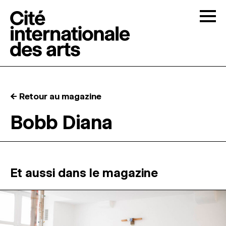
Skip to content
Togg
APPELS À CANDIDATURES
← Retour au magazine
LA CITÉ
↓
Bobb Diana
RÉSIDENCES
↓
ATELIERS OUVERTS
Et aussi dans le magazine
PROGRAMMATION