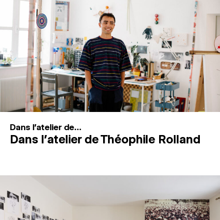
MAGAZINE
ESPACES DE PRATIQUE ARTISTIQUE
↓
Recherche
Connexion
↓
Dans l'atelier de...
Dans l’atelier de Théophile Rolland