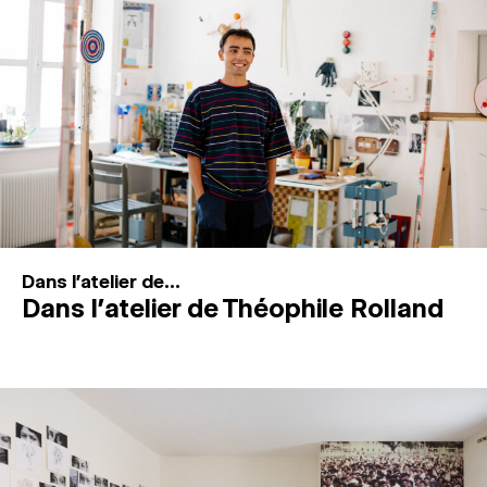
MAGAZINE
ESPACES DE PRATIQUE ARTISTIQUE
↓
Recherche
Connexion
↓
Dans l'atelier de...
Dans l’atelier de Théophile Rolland