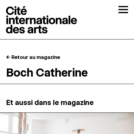
Skip to content
Togg
APPELS À CANDIDATURES
← Retour au magazine
LA CITÉ
↓
Boch Catherine
RÉSIDENCES
↓
ATELIERS OUVERTS
Et aussi dans le magazine
PROGRAMMATION