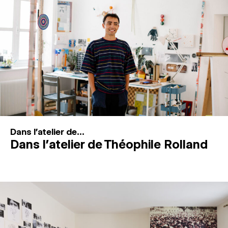
MAGAZINE
ESPACES DE PRATIQUE ARTISTIQUE
↓
Recherche
Connexion
↓
Dans l'atelier de...
Dans l’atelier de Théophile Rolland