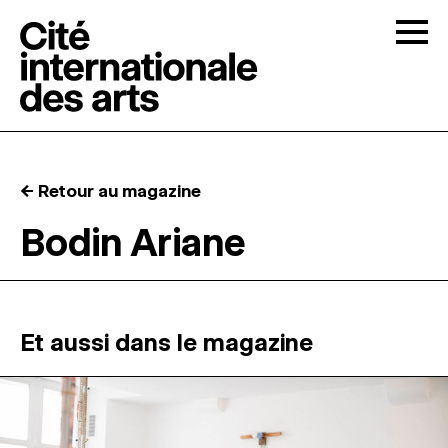
Skip to content
Togg
APPELS À CANDIDATURES
← Retour au magazine
LA CITÉ
↓
Bodin Ariane
RÉSIDENCES
↓
ATELIERS OUVERTS
Et aussi dans le magazine
PROGRAMMATION