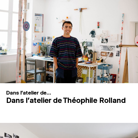
MAGAZINE
ESPACES DE PRATIQUE ARTISTIQUE
↓
Recherche
Connexion
↓
Dans l'atelier de...
Dans l’atelier de Théophile Rolland