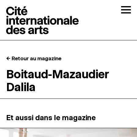
Skip to content
Togg
APPELS À CANDIDATURES
← Retour au magazine
LA CITÉ
↓
Boitaud-Mazaudier
Dalila
RÉSIDENCES
↓
ATELIERS OUVERTS
Et aussi dans le magazine
PROGRAMMATION