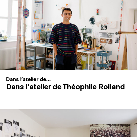
MAGAZINE
ESPACES DE PRATIQUE ARTISTIQUE
↓
Recherche
Connexion
↓
Dans l'atelier de...
Dans l’atelier de Théophile Rolland