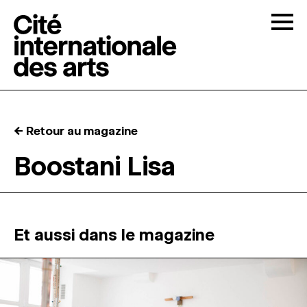
Skip to content
Togg
APPELS À CANDIDATURES
← Retour au magazine
LA CITÉ
↓
Boostani Lisa
RÉSIDENCES
↓
ATELIERS OUVERTS
Et aussi dans le magazine
PROGRAMMATION