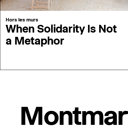
Hors les murs
When Solidarity Is Not
a Metaphor
Montmar