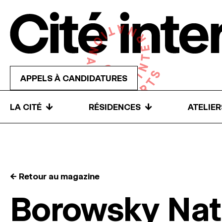
Skip to content
APPELS À CANDIDATURES
↓
↓
LA CITÉ
RÉSIDENCES
ATELIE
← Retour au magazine
Borowsky Na