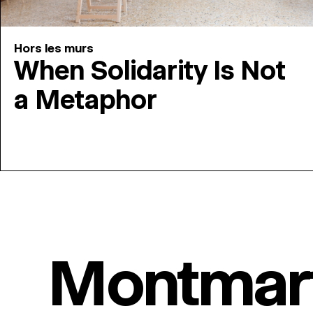
Hors les murs
When Solidarity Is Not
a Metaphor
Montmar