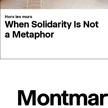
Hors les murs
When Solidarity Is Not
a Metaphor
Montmar