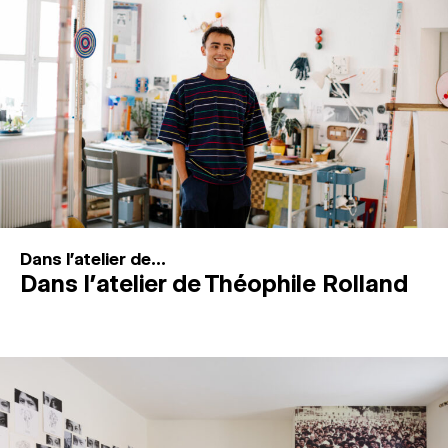
MAGAZINE
ESPACES DE PRATIQUE ARTISTIQUE
↓
Recherche
Connexion
↓
Dans l'atelier de...
Dans l’atelier de Théophile Rolland