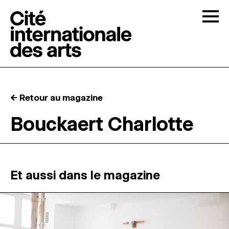
Skip to content
Togg
APPELS À CANDIDATURES
← Retour au magazine
LA CITÉ
↓
Bouckaert Charlotte
RÉSIDENCES
↓
ATELIERS OUVERTS
Et aussi dans le magazine
PROGRAMMATION