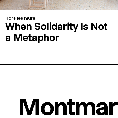
Hors les murs
When Solidarity Is Not
a Metaphor
Montmar