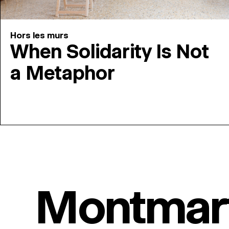
Hors les murs
When Solidarity Is Not
a Metaphor
Montmar