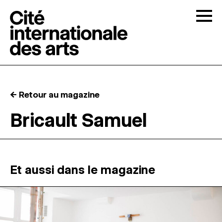
Skip to content
Togg
APPELS À CANDIDATURES
← Retour au magazine
LA CITÉ
↓
Bricault Samuel
RÉSIDENCES
↓
ATELIERS OUVERTS
Et aussi dans le magazine
PROGRAMMATION