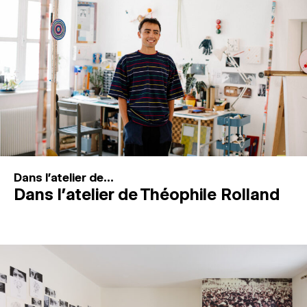
MAGAZINE
ESPACES DE PRATIQUE ARTISTIQUE
↓
Recherche
Connexion
↓
Dans l'atelier de...
Dans l’atelier de Théophile Rolland