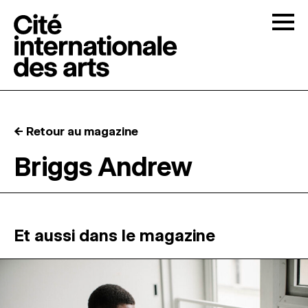
Skip to content
Togg
APPELS À CANDIDATURES
← Retour au magazine
LA CITÉ
↓
Briggs Andrew
RÉSIDENCES
↓
ATELIERS OUVERTS
Et aussi dans le magazine
PROGRAMMATION