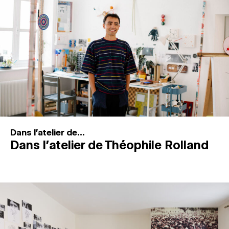
MAGAZINE
ESPACES DE PRATIQUE ARTISTIQUE
↓
Recherche
Connexion
↓
Dans l'atelier de...
Dans l’atelier de Théophile Rolland