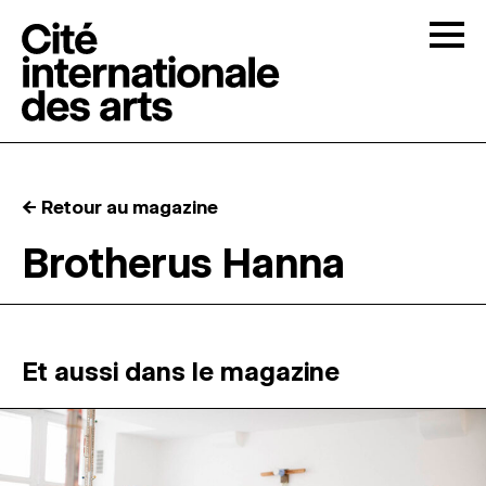
Skip to content
Togg
APPELS À CANDIDATURES
← Retour au magazine
LA CITÉ
↓
Brotherus Hanna
RÉSIDENCES
↓
ATELIERS OUVERTS
Et aussi dans le magazine
PROGRAMMATION