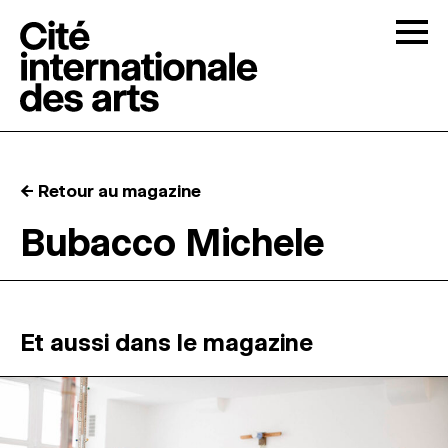
Skip to content
Togg
APPELS À CANDIDATURES
← Retour au magazine
LA CITÉ
↓
Bubacco Michele
RÉSIDENCES
↓
ATELIERS OUVERTS
Et aussi dans le magazine
PROGRAMMATION