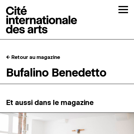
Skip to content
Togg
APPELS À CANDIDATURES
← Retour au magazine
LA CITÉ
↓
Bufalino Benedetto
RÉSIDENCES
↓
ATELIERS OUVERTS
Et aussi dans le magazine
PROGRAMMATION