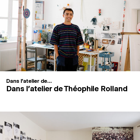
MAGAZINE
ESPACES DE PRATIQUE ARTISTIQUE
↓
Recherche
Connexion
↓
Dans l'atelier de...
Dans l’atelier de Théophile Rolland