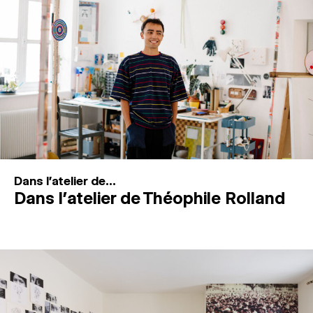
MAGAZINE
ESPACES DE PRATIQUE ARTISTIQUE
↓
Recherche
Connexion
↓
Dans l'atelier de...
Dans l’atelier de Théophile Rolland