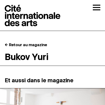
Skip to content
Togg
APPELS À CANDIDATURES
← Retour au magazine
LA CITÉ
↓
Bukov Yuri
RÉSIDENCES
↓
ATELIERS OUVERTS
Et aussi dans le magazine
PROGRAMMATION