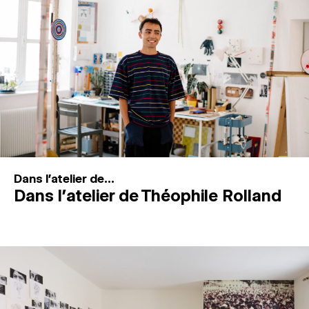
MAGAZINE
ESPACES DE PRATIQUE ARTISTIQUE
↓
Recherche
Connexion
↓
Dans l'atelier de...
Dans l’atelier de Théophile Rolland