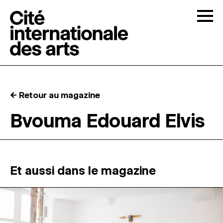
Skip to content
Togg
APPELS À CANDIDATURES
← Retour au magazine
LA CITÉ
↓
Bvouma Edouard Elvis
RÉSIDENCES
↓
ATELIERS OUVERTS
Et aussi dans le magazine
PROGRAMMATION