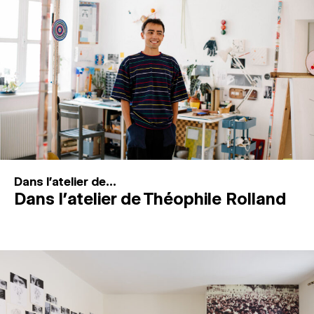
MAGAZINE
ESPACES DE PRATIQUE ARTISTIQUE
↓
Recherche
Connexion
↓
Dans l'atelier de...
Dans l’atelier de Théophile Rolland