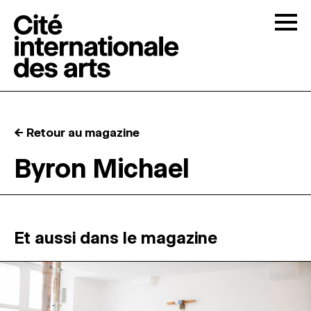
Skip to content
Togg
APPELS À CANDIDATURES
← Retour au magazine
LA CITÉ
↓
Byron Michael
RÉSIDENCES
↓
ATELIERS OUVERTS
Et aussi dans le magazine
PROGRAMMATION