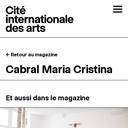
Skip to content
Togg
APPELS À CANDIDATURES
← Retour au magazine
LA CITÉ
↓
Cabral Maria Cristina
RÉSIDENCES
↓
ATELIERS OUVERTS
Et aussi dans le magazine
PROGRAMMATION