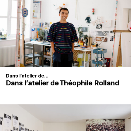
MAGAZINE
ESPACES DE PRATIQUE ARTISTIQUE
↓
Recherche
Connexion
↓
Dans l'atelier de...
Dans l’atelier de Théophile Rolland