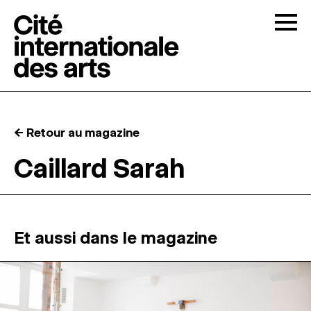
Skip to content
Togg
APPELS À CANDIDATURES
← Retour au magazine
LA CITÉ
↓
Caillard Sarah
RÉSIDENCES
↓
ATELIERS OUVERTS
Et aussi dans le magazine
PROGRAMMATION