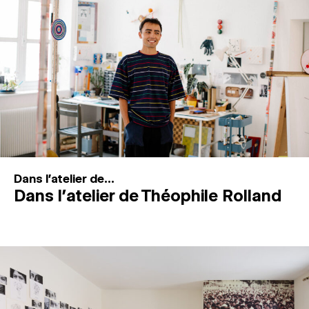
MAGAZINE
ESPACES DE PRATIQUE ARTISTIQUE
↓
Recherche
Connexion
↓
Dans l'atelier de...
Dans l’atelier de Théophile Rolland