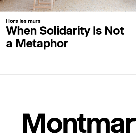
Hors les murs
When Solidarity Is Not
a Metaphor
Montmar