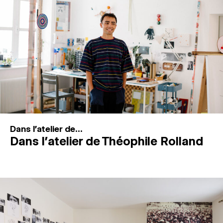
MAGAZINE
ESPACES DE PRATIQUE ARTISTIQUE
↓
Recherche
Connexion
↓
Dans l'atelier de...
Dans l’atelier de Théophile Rolland