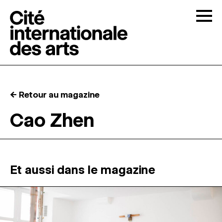
Skip to content
Togg
APPELS À CANDIDATURES
← Retour au magazine
LA CITÉ
↓
Cao Zhen
RÉSIDENCES
↓
ATELIERS OUVERTS
Et aussi dans le magazine
PROGRAMMATION