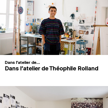
MAGAZINE
ESPACES DE PRATIQUE ARTISTIQUE
↓
Recherche
Connexion
↓
Dans l'atelier de...
Dans l’atelier de Théophile Rolland