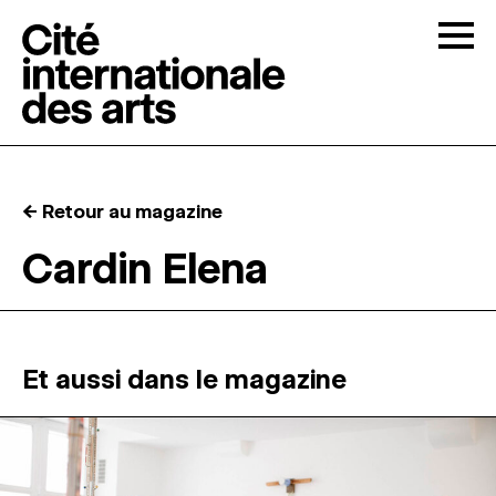
Skip to content
Togg
APPELS À CANDIDATURES
← Retour au magazine
LA CITÉ
↓
Cardin Elena
RÉSIDENCES
↓
ATELIERS OUVERTS
Et aussi dans le magazine
PROGRAMMATION