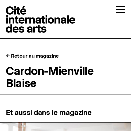
Skip to content
Togg
APPELS À CANDIDATURES
← Retour au magazine
LA CITÉ
↓
Cardon-Mienville
Blaise
RÉSIDENCES
↓
ATELIERS OUVERTS
Et aussi dans le magazine
PROGRAMMATION