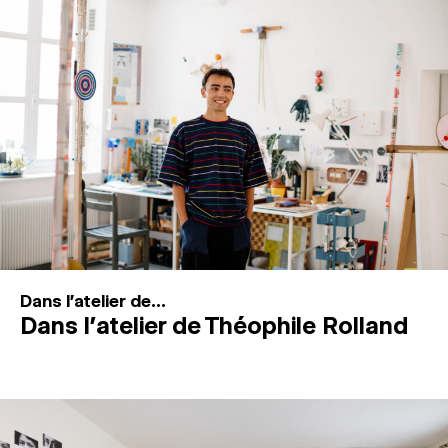
MAGAZINE
ESPACES DE PRATIQUE ARTISTIQUE
↓
Recherche
Connexion
↓
Dans l'atelier de...
Dans l’atelier de Théophile Rolland