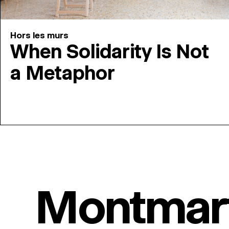
Hors les murs
When Solidarity Is Not
a Metaphor
Montmar