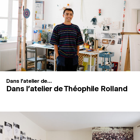
MAGAZINE
ESPACES DE PRATIQUE ARTISTIQUE
↓
Recherche
Connexion
↓
Dans l'atelier de...
Dans l’atelier de Théophile Rolland