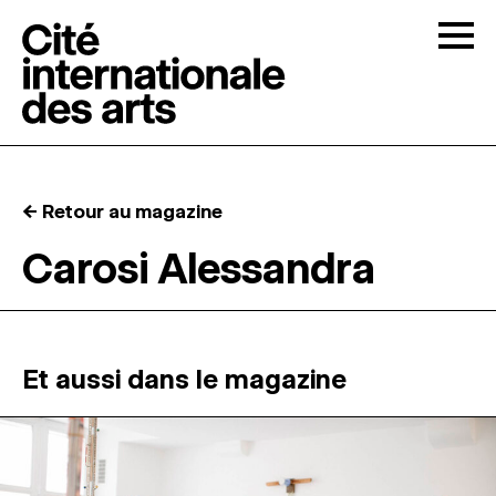
Skip to content
Togg
APPELS À CANDIDATURES
← Retour au magazine
LA CITÉ
↓
Carosi Alessandra
RÉSIDENCES
↓
ATELIERS OUVERTS
Et aussi dans le magazine
PROGRAMMATION