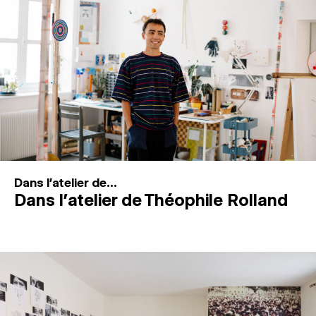
MAGAZINE
ESPACES DE PRATIQUE ARTISTIQUE
↓
Recherche
Connexion
↓
Dans l'atelier de...
Dans l’atelier de Théophile Rolland