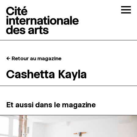
Skip to content
Togg
APPELS À CANDIDATURES
← Retour au magazine
LA CITÉ
↓
Cashetta Kayla
RÉSIDENCES
↓
ATELIERS OUVERTS
Et aussi dans le magazine
PROGRAMMATION