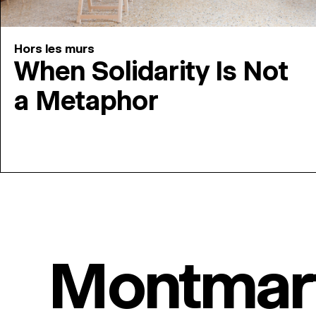
Hors les murs
When Solidarity Is Not
a Metaphor
Montmar