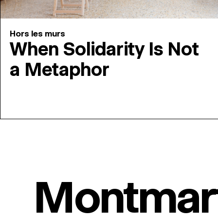
Hors les murs
When Solidarity Is Not
a Metaphor
Montmar