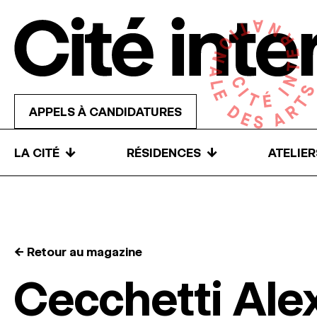
Skip to content
APPELS À CANDIDATURES
↓
↓
LA CITÉ
RÉSIDENCES
ATELIE
← Retour au magazine
Cecchetti Ale