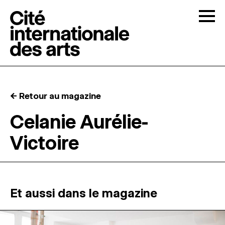
Skip to content
Togg
APPELS À CANDIDATURES
← Retour au magazine
LA CITÉ
↓
Celanie Aurélie-
Victoire
RÉSIDENCES
↓
ATELIERS OUVERTS
Et aussi dans le magazine
PROGRAMMATION