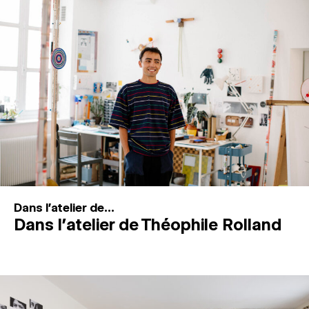
MAGAZINE
ESPACES DE PRATIQUE ARTISTIQUE
↓
Recherche
Connexion
↓
Dans l'atelier de...
Dans l’atelier de Théophile Rolland