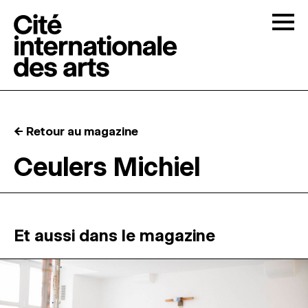
Skip to content
Togg
APPELS À CANDIDATURES
← Retour au magazine
LA CITÉ
↓
Ceulers Michiel
RÉSIDENCES
↓
ATELIERS OUVERTS
Et aussi dans le magazine
PROGRAMMATION