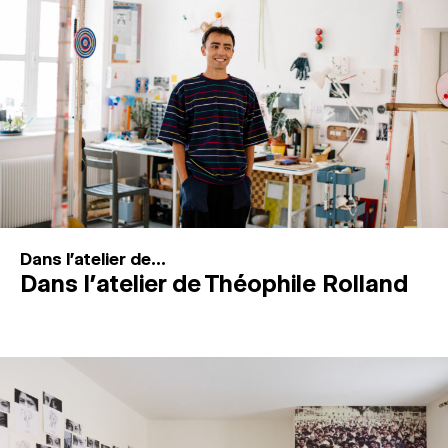
MAGAZINE
ESPACES DE PRATIQUE ARTISTIQUE
↓
Recherche
Connexion
↓
Dans l'atelier de...
Dans l’atelier de Théophile Rolland