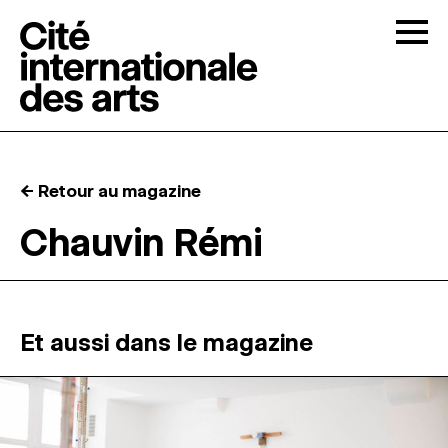
Skip to content
Togg
APPELS À CANDIDATURES
← Retour au magazine
LA CITÉ
↓
Chauvin Rémi
RÉSIDENCES
↓
ATELIERS OUVERTS
Et aussi dans le magazine
PROGRAMMATION