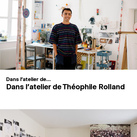
MAGAZINE
ESPACES DE PRATIQUE ARTISTIQUE
↓
Recherche
Connexion
↓
Dans l'atelier de...
Dans l’atelier de Théophile Rolland