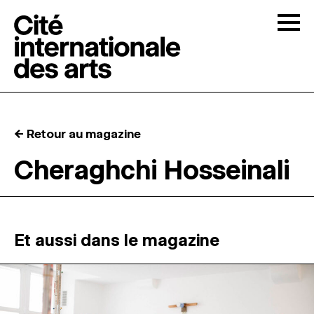
Skip to content
Togg
APPELS À CANDIDATURES
← Retour au magazine
LA CITÉ
↓
Cheraghchi Hosseinali
RÉSIDENCES
↓
ATELIERS OUVERTS
Et aussi dans le magazine
PROGRAMMATION