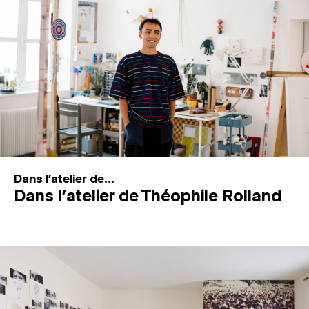
MAGAZINE
ESPACES DE PRATIQUE ARTISTIQUE
↓
Recherche
Connexion
↓
Dans l'atelier de...
Dans l’atelier de Théophile Rolland