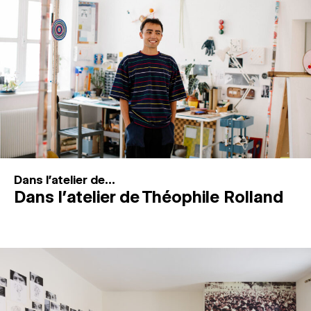
MAGAZINE
ESPACES DE PRATIQUE ARTISTIQUE
↓
Recherche
Connexion
↓
Dans l'atelier de...
Dans l’atelier de Théophile Rolland