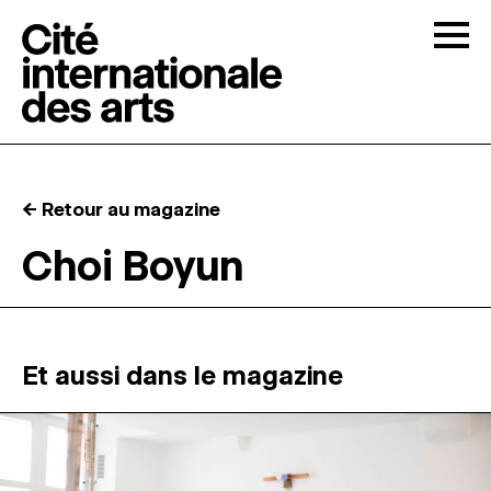
Skip to content
Togg
APPELS À CANDIDATURES
← Retour au magazine
LA CITÉ
↓
Choi Boyun
RÉSIDENCES
↓
ATELIERS OUVERTS
Et aussi dans le magazine
PROGRAMMATION